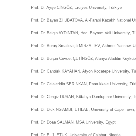
Prof. Dr. Ayşe CİNGÖZ, Erciyes University, Türkiye
Prof. Dr. Bayan ZHUBATOVA, Al-Farabi Kazakh National Un
Prof. Dr. Belgin AYDINTAN, Hacı Bayram Veli University, 
Prof. Dr. Boraş Smailoviçti MIRZALIEV, Akhmet Yassawi Un
Prof. Dr. Burçin Cevdet ÇETİNSÖZ, Alanya Aladdin Keykuba
Prof. Dr. Cantürk KAYAHAN, Afyon Kocatepe University, T
Prof. Dr. Celaleddin SERİNKAN, Pamukkale University, Tür
Prof. Dr. Cengiz DURAN, Kütahya Dumlupınar University, T
Prof. Dr. Dick NG'AMBI, ETILAB, University of Cape Town, 
Prof. Dr. Doaa SALMAN, MSA University, Egypt
Prof. Dr. E. J. ETUK, University of Calabar, Nigeria