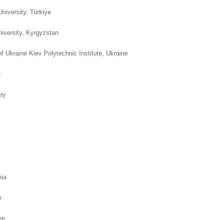
niversity, Türkiye
versity, Kyrgyzstan
 Ukraine Kiev Polytechnic Institute, Ukraine
e
ry
nia
e
iye