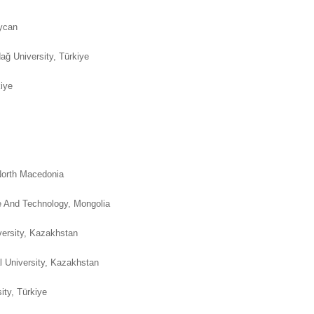
aycan
 University, Türkiye
kiye
North Macedonia
e And Technology, Mongolia
versity, Kazakhstan
 University, Kazakhstan
sity, Türkiye