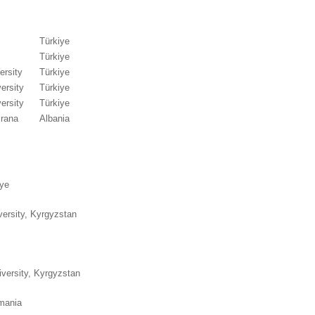
Türkiye
Türkiye
iversity
Türkiye
ersity
Türkiye
ersity
Türkiye
irana
Albania
iye
ersity, Kyrgyzstan
versity, Kyrgyzstan
omania