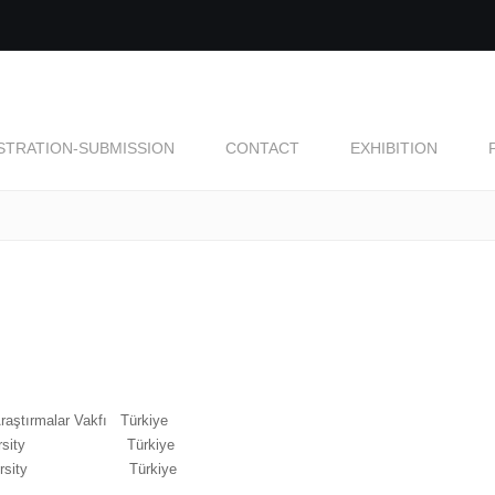
STRATION-SUBMISSION
CONTACT
EXHIBITION
raştırmalar Vakfı
Türkiye
r University
Türkiye
li University
Türkiye