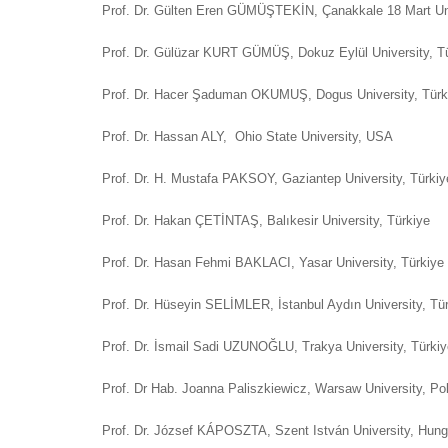
Prof. Dr. Gülten Eren GÜMÜŞTEKİN, Çanakkale 18 Mart Un
Prof. Dr. Gülüzar KURT GÜMÜŞ, Dokuz Eylül University, 
Prof. Dr. Hacer Şaduman OKUMUŞ, Dogus University, Türk
Prof. Dr. Hassan ALY, Ohio State University, USA
Prof. Dr. H. Mustafa PAKSOY, Gaziantep University, Türkiy
Prof. Dr. Hakan ÇETİNTAŞ, Balıkesir University, Türkiye
Prof. Dr. Hasan Fehmi BAKLACI, Yasar University, Türkiye
Prof. Dr. Hüseyin SELİMLER, İstanbul Aydın University, Tü
Prof. Dr. İsmail Sadi UZUNOĞLU, Trakya University, Türkiy
Prof. Dr Hab. Joanna Paliszkiewicz, Warsaw University, P
Prof. Dr. József KÁPOSZTA, Szent István University, Hung