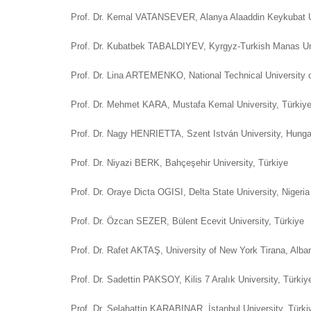
Prof. Dr. Kemal VATANSEVER, Alanya Alaaddin Keykubat U
Prof. Dr. Kubatbek TABALDIYEV, Kyrgyz-Turkish Manas Uni
Prof. Dr. Lina ARTEMENKO, National Technical University of
Prof. Dr. Mehmet KARA, Mustafa Kemal University, Türkiy
Prof. Dr. Nagy HENRIETTA, Szent István University, Hunga
Prof. Dr. Niyazi BERK, Bahçeşehir University, Türkiye
Prof. Dr. Oraye Dicta OGISI, Delta State University, Nigeria
Prof. Dr. Özcan SEZER, Bülent Ecevit University, Türkiye
Prof. Dr. Rafet AKTAŞ, University of New York Tirana, Alba
Prof. Dr. Sadettin PAKSOY, Kilis 7 Aralık University, Türkiy
Prof. Dr. Selahattin KARABINAR, İstanbul University, Türk