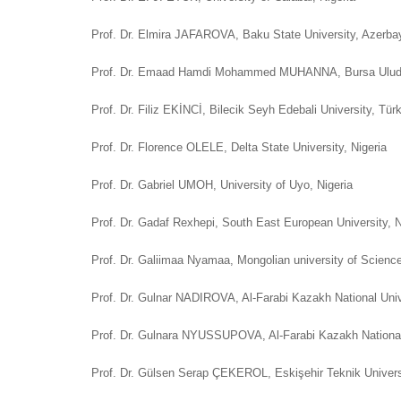
Prof. Dr. Elmira JAFAROVA, Baku State University, Azerb
Prof. Dr. Emaad Hamdi Mohammed MUHANNA, Bursa Uludağ
Prof. Dr. Filiz EKİNCİ, Bilecik Seyh Edebali University, Tür
Prof. Dr. Florence OLELE, Delta State University, Nigeria
Prof. Dr. Gabriel UMOH, University of Uyo, Nigeria
Prof. Dr. Gadaf Rexhepi, South East European University, 
Prof. Dr. Galiimaa Nyamaa, Mongolian university of Scienc
Prof. Dr. Gulnar NADIROVA, Al-Farabi Kazakh National Uni
Prof. Dr. Gulnara NYUSSUPOVA, Al-Farabi Kazakh National
Prof. Dr. Gülsen Serap ÇEKEROL, Eskişehir Teknik Univer