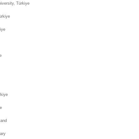
iversity, Türkiye
Türkiye
iye
e
rkiye
e
oland
ary