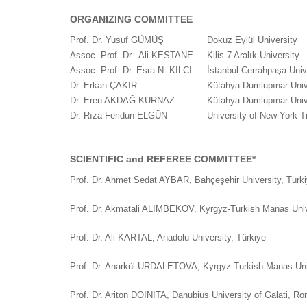
ORGANIZING COMMITTEE
Prof. Dr. Yusuf GÜMÜŞ
Dokuz Eylül University
Assoc. Prof. Dr. Ali KESTANE
Kilis 7 Aralık University
Assoc. Prof. Dr. Esra N. KILCI
İstanbul-Cerrahpaşa Un
Dr. Erkan ÇAKIR
Kütahya Dumlupınar Univ
Dr. Eren AKDAĞ KURNAZ
Kütahya Dumlupınar Univ
Dr. Rıza Feridun ELGÜN
University of New York T
SCIENTIFIC and REFEREE COMMITTEE*
Prof. Dr. Ahmet Sedat AYBAR, Bahçeşehir University, Türk
Prof. Dr. Akmatali ALIMBEKOV, Kyrgyz-Turkish Manas Univ
Prof. Dr. Ali KARTAL, Anadolu University, Türkiye
Prof. Dr. Anarkül URDALETOVA, Kyrgyz-Turkish Manas Uni
Prof. Dr. Ariton DOINITA, Danubius University of Galati, R